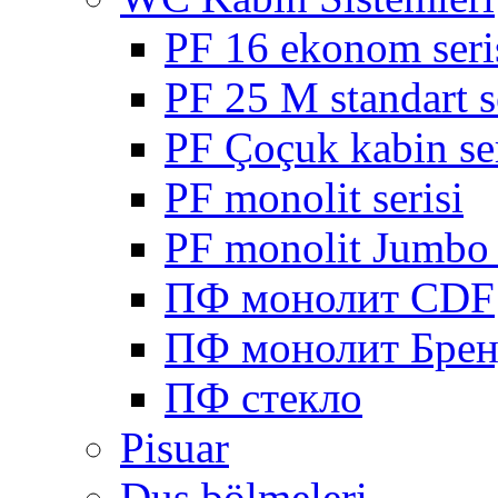
PF 16 ekonom seri
PF 25 M standart s
PF Çoçuk kabin ser
PF monolit serisi
PF monolit Jumbo 
ПФ монолит CDF
ПФ монолит Брен
ПФ стекло
Pisuar
Duş bölmeleri