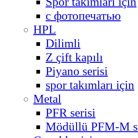
Spor takımları için
с фотопечатью
HPL
Dilimli
Z çift kapılı
Piyano serisi
spor takımları için
Metal
PFR serisi
Mödüllü PFM-M se