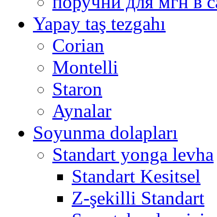
поручни для мгн в с
Yapay taş tezgahı
Corian
Montelli
Staron
Aynalar
Soyunma dolapları
Standart yonga levha
Standart Kesitsel
Z-şekilli Standart