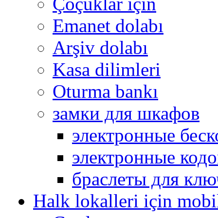
Çoçuklar için
Emanet dolabı
Arşiv dolabı
Kasa dilimleri
Oturma bankı
замки для шкафов
электронные беск
электронные кодо
браслеты для клю
Halk lokalleri için mobi