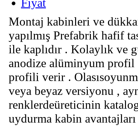
Fiyat
Montaj kabinleri ve dükka
yapılmış Prefabrik hafif 
ile kaplıdır . Kolaylık ve g
anodize alüminyum profil c
profili verir . Olasısoyunma
veya beyaz versiyonu , ay
renklerdeüreticinin katalo
uydurma kabin avantajları b