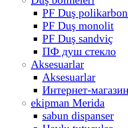
PF Duş polikarbon
PF Duş monolit
PF Duş sandviç
ПФ душ стекло
Aksesuarlar
Aksesuarlar
Интернет-магази
ekipman Merida
sabun dispanser