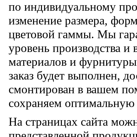
по индивидуальному пр
изменение размера, фор
цветовой гаммы. Мы га
уровень производства и 
материалов и фурнитуры
заказ будет выполнен, д
смонтирован в вашем по
сохраняем оптимальную 
На страницах сайта можн
представленной продукц