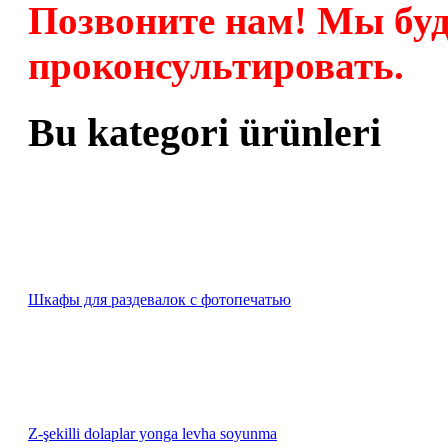
Позвоните нам! Мы бу
проконсультировать.
Bu kategori ürünleri
Шкафы для раздевалок с фотопечатью
Z-şekilli dolaplar yonga levha soyunma