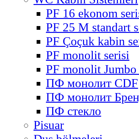
PF 16 ekonom seri
PF 25 M standart s
PF Çoçuk kabin ser
PF monolit serisi
PF monolit Jumbo 
ПФ монолит CDF
ПФ монолит Брен
ПФ стекло
Pisuar
Duş bölmeleri