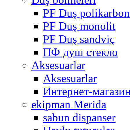
PF Duş polikarbon
PF Duş monolit
PF Duş sandviç
ПФ душ стекло
Aksesuarlar
Aksesuarlar
Интернет-магази
ekipman Merida
sabun dispanser