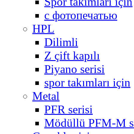
Spor takımları için
с фотопечатью
HPL
Dilimli
Z çift kapılı
Piyano serisi
spor takımları için
Metal
PFR serisi
Mödüllü PFM-M se