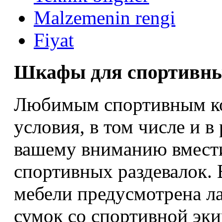
Malzemenin rengi
Fiyat
Шкафы для спортивны
Любимым спортивным к
условия, в том числе и в
вашему вниманию вмест
спортивных раздевалок. 
мебели предусмотрена ла
сумок со спортивной эки