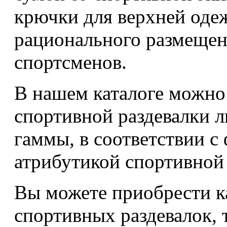
крючки для верхней оде
рационального размещен
спортсменов.
В нашем каталоге можно
спортивной раздевалки 
гаммы, в соответствии 
атрибутикой спортивной
Вы можете приобрести к
спортивных раздевалок, т