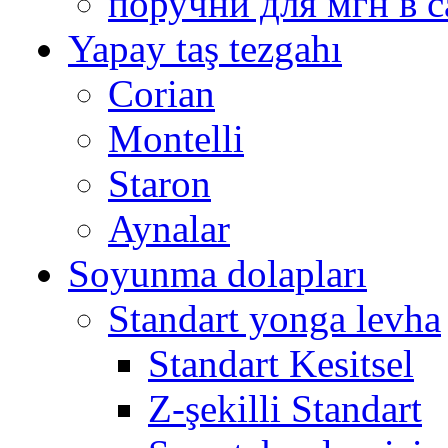
поручни для мгн в с
Yapay taş tezgahı
Corian
Montelli
Staron
Aynalar
Soyunma dolapları
Standart yonga levha
Standart Kesitsel
Z-şekilli Standart