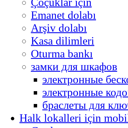
Çoçuklar için
Emanet dolabı
Arşiv dolabı
Kasa dilimleri
Oturma bankı
замки для шкафов
электронные беск
электронные кодо
браслеты для клю
Halk lokalleri için mobi