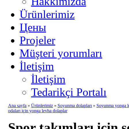
Hakkımızda
Ürünlerimiz
Цены
Projeler
Müşteri yorumları
İletişim
İletişim
Tedarikçi Portalı
Ana sayfa
»
Ürünlerimiz
»
Soyunma dolapları
»
Soyunma yonga lev
odaları için yonga levha dolaplar
Spor takımları için 