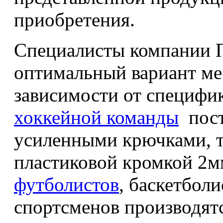
приобретения.
Специалисты компании 
оптимальный вариант меб
зависимости от специфи
хоккейной команды
пост
усиленными крючками,
пластиковой кромкой 2
футболистов
, баскетбол
спортсменов производятс