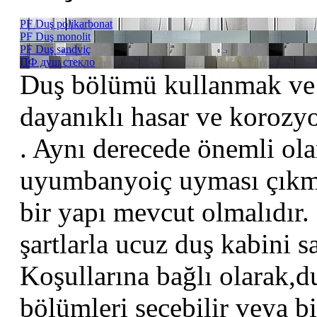
PF Duş polikarbonat
PF Duş monolit
PF Duş sandviç
ПФ душ стекло
Duş bölümü kullanmak ve 
dayanıklı hasar ve korozyo
. Aynı derecede önemli ola
uyumbanyoiç uyması çıkma
bir yapı mevcut olmalıdır
şartlarla ucuz duş kabini s
Koşullarına bağlı olarak,d
bölümleri seçebilir veya bi