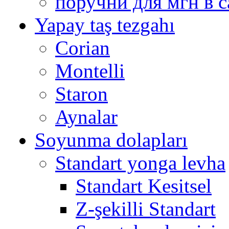
поручни для мгн в с
Yapay taş tezgahı
Corian
Montelli
Staron
Aynalar
Soyunma dolapları
Standart yonga levha
Standart Kesitsel
Z-şekilli Standart