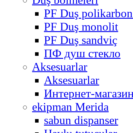
PF Duş polikarbon
PF Duş monolit
PF Duş sandviç
ПФ душ стекло
Aksesuarlar
Aksesuarlar
Интернет-магази
ekipman Merida
sabun dispanser