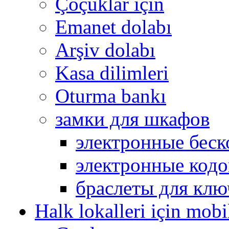
Çoçuklar için
Emanet dolabı
Arşiv dolabı
Kasa dilimleri
Oturma bankı
замки для шкафов
электронные беск
электронные кодо
браслеты для клю
Halk lokalleri için mobi