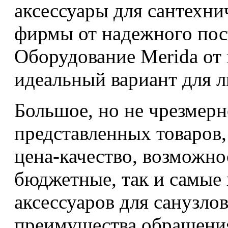
аксессуары для сантехн
фирмы от надежного пос
Оборудование Merida от
идеальный вариант для 
Большое, но не чрезмерн
представленных товаров
цена-качество, возможно
бюджетные, так и самые
аксессуаров для санузло
преимущества обращени