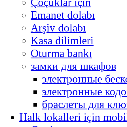
Çoçuklar için
Emanet dolabı
Arşiv dolabı
Kasa dilimleri
Oturma bankı
замки для шкафов
электронные беск
электронные кодо
браслеты для клю
Halk lokalleri için mobi