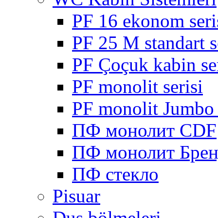
PF 16 ekonom seri
PF 25 M standart s
PF Çoçuk kabin ser
PF monolit serisi
PF monolit Jumbo 
ПФ монолит CDF
ПФ монолит Брен
ПФ стекло
Pisuar
Duş bölmeleri