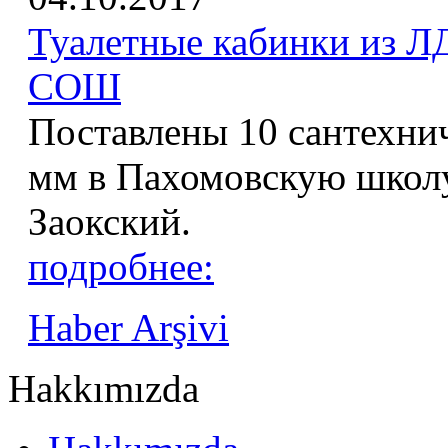
Туалетные кабинки из 
СОШ
Поставлены 10 сантехни
мм в Пахомовскую школу
Заокский.
подробнее:
Haber Arşivi
Hakkımızda