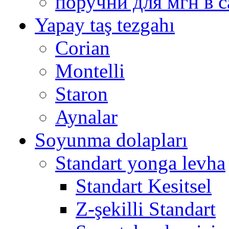
поручни для мгн в с
Yapay taş tezgahı
Corian
Montelli
Staron
Aynalar
Soyunma dolapları
Standart yonga levha
Standart Kesitsel
Z-şekilli Standart