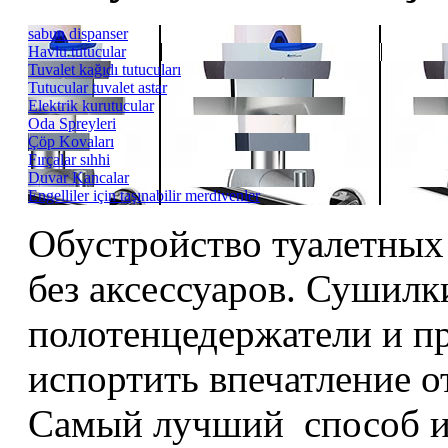
sabun dispanser
Havlu tutucular
Tuvalet kağıdı tutucuları
Tutucular tuvalet astar
Elektrik kurutucular
Oda Spreyleri
Çöp Kovaları
Fırçalar sıhhi
Duvar Kancalar
Engelliler için taşınabilir merdivenler
Обустройство туалетны
без аксессуаров. Сушилк
полотенцедержатели и п
испортить впечатление о
Самый лучший способ из