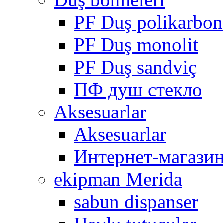
PF Duş polikarbon
PF Duş monolit
PF Duş sandviç
ПФ душ стекло
Aksesuarlar
Aksesuarlar
Интернет-магази
ekipman Merida
sabun dispanser