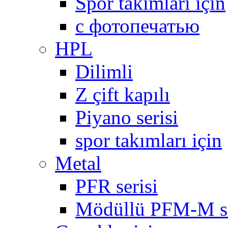
Spor takımları için
с фотопечатью
HPL
Dilimli
Z çift kapılı
Piyano serisi
spor takımları için
Metal
PFR serisi
Mödüllü PFM-M se