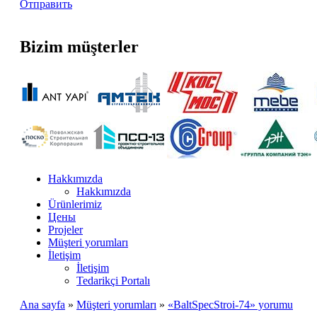
Отправить
Bizim müşterler
Hakkımızda
Hakkımızda
Ürünlerimiz
Цены
Projeler
Müşteri yorumları
İletişim
İletişim
Tedarikçi Portalı
Ana sayfa
»
Müşteri yorumları
»
«BaltSpecStroi-74» yorumu