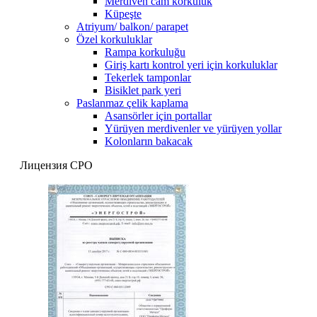
Merdiven cam korkuluk
Küpeşte
Atriyum/ balkon/ parapet
Özel korkuluklar
Rampa korkuluğu
Giriş kartı kontrol yeri için korkuluklar
Tekerlek tamponlar
Bisiklet park yeri
Paslanmaz çelik kaplama
Asansörler için portallar
Yürüyen merdivenler ve yürüyen yollar
Kolonların bakacak
Лицензия СРО