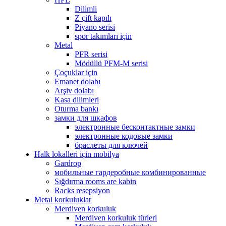
Dilimli
Z çift kapılı
Piyano serisi
spor takımları için
Metal
PFR serisi
Mödüllü PFM-M serisi
Çoçuklar için
Emanet dolabı
Arşiv dolabı
Kasa dilimleri
Oturma bankı
замки для шкафов
электронные бесконтактные замки
электронные кодовые замки
браслеты для ключей
Halk lokalleri için mobilya
Gardrop
мобильные гардеробные комбинированные
Sığdırma rooms are kabin
Racks resepsiyon
Metal korkuluklar
Merdiven korkuluk
Merdiven korkuluk türleri