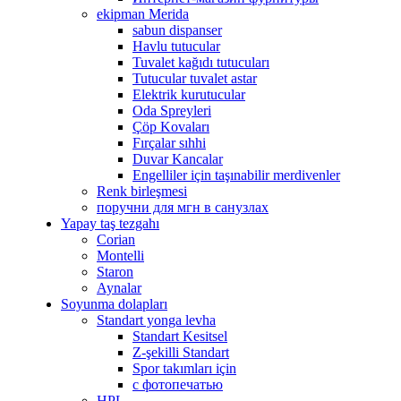
ekipman Merida
sabun dispanser
Havlu tutucular
Tuvalet kağıdı tutucuları
Tutucular tuvalet astar
Elektrik kurutucular
Oda Spreyleri
Çöp Kovaları
Fırçalar sıhhi
Duvar Kancalar
Engelliler için taşınabilir merdivenler
Renk birleşmesi
поручни для мгн в санузлах
Yapay taş tezgahı
Corian
Montelli
Staron
Aynalar
Soyunma dolapları
Standart yonga levha
Standart Kesitsel
Z-şekilli Standart
Spor takımları için
с фотопечатью
HPL