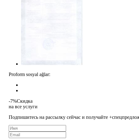
Proform sosyal ağlar:
-7%
Скидка
на все услуги
Подпишитесь на рассылку сейчас и получайте +спецпредл