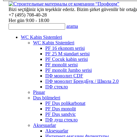
Bizi seçtiğiniz için teşekkür ederiz. Bizim şirket güvenilir bir ortağı
+7 (495) 708-40-28
Her gün 9:00 - 18:00
arama
WC Kabin Sistemleri
WC Kabin Sistemleri
PF 16 ekonom serisi
PF 25 M standart serisi
PF Çoçuk kabin serisi
PF monolit serisi
PF monolit Jumbo serisi
ПФ монолит CDF
ПФ монолит БрендБук / Школа 2.0
ПФ стекло
Pisuar
Duş bölmeleri
PF Duş polikarbonat
PF Duş monolit
PF Duş sandviç
ПФ душ стекло
Aksesuarlar
Aksesuarlar
Интернет-магазин фурнитуры